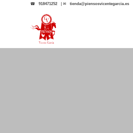
☎
918471252
| ✉
tienda@piensosvicentegarcia.es