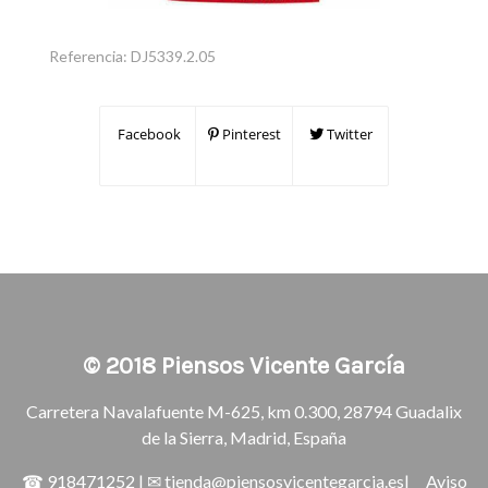
Referencia:
DJ5339.2.05
Facebook
Pinterest
Twitter
© 2018
Piensos Vicente García
Carretera Navalafuente M-625, km 0.300, 28794 Guadalix
de la Sierra, Madrid, España
☎
918471252
| ✉
tienda@piensosvicentegarcia.es
|
Aviso