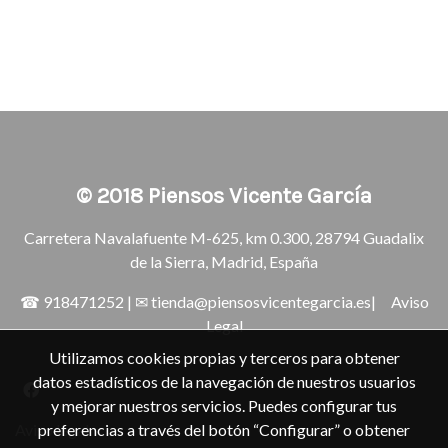
© 2018
Piensos Vicente García
Carretera Navalafuente M-625, km 0.300, 28794 Guadalix
de la Sierra, Madrid, España
☎
918471252
| ✉
tienda@piensosvicentegarcia.es
|
Aviso
Legal
Utilizamos cookies propias y terceros para obtener
datos estadísticos de la navegación de nuestros usuarios
y mejorar nuestros servicios. Puedes configurar tus
preferencias a través del botón “Configurar” o obtener
Aviso legal