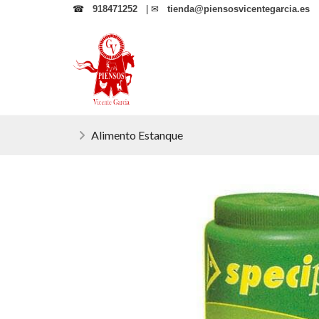
☎
918471252
| ✉
tienda@piensosvicentegarcia.es
Alimento Estanque