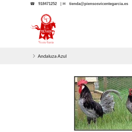
☎
918471252
| ✉
tienda@piensosvicentegarcia.es
Andaluza Azul