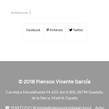
Referencia:
5
Facebook
Pinterest
Twitter
© 2018
Piensos Vicente García
Carretera Navalafuente M-625, km 0.300, 28794 Guadalix
de la Sierra, Madrid, España
☎
918471252
| ✉
tienda@piensosvicentegarcia.es
|
Aviso