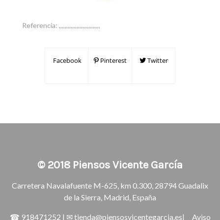
Referencia:
,,,,,,,,,,,,,,,,,,,,,,,,,,,,
Facebook
Pinterest
Twitter
© 2018
Piensos Vicente García
Carretera Navalafuente M-625, km 0.300, 28794 Guadalix
de la Sierra, Madrid, España
☎
918471252
| ✉
tienda@piensosvicentegarcia.es
|
Aviso