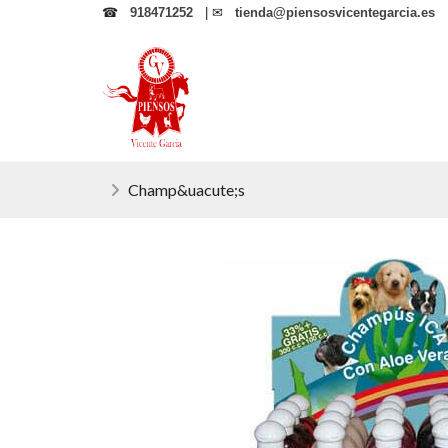
☎
918471252
| ✉
tienda@piensosvicentegarcia.es
Champ&uacute;s