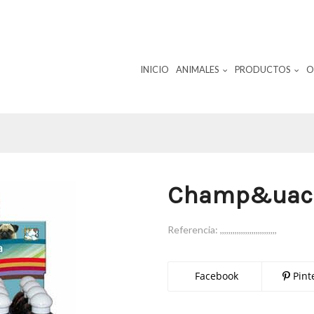
INICIO
ANIMALES
PRODUCTOS
O
Champ&uacu
Referencia:
,,,,,,,,,,,,,,,,,,,,,,,,,,,
Facebook
Pint