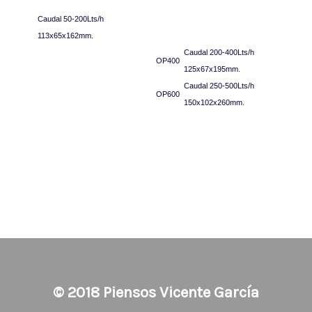
Caudal 50-200Lts/h
113x65x162mm.
Caudal 200-400Lts/h
OP400
125x67x195mm.
Caudal 250-500Lts/h
OP600
150x102x260mm.
© 2018
Piensos Vicente García