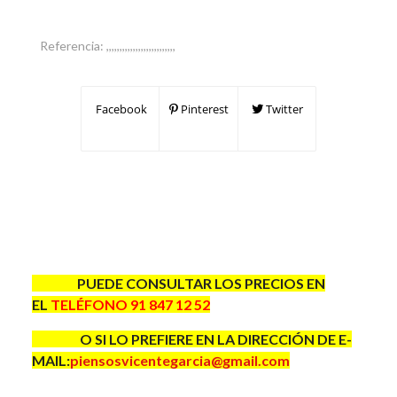
Referencia:
,,,,,,,,,,,,,,,,,,,,,,,,,,
Facebook
Pinterest
Twitter
PUEDE CONSULTAR LOS PRECIOS EN
EL
TELÉFONO 91 847 12 52
O SI LO PREFIERE EN LA DIRECCIÓN DE E-
MAIL:
piensosvicentegarcia@gmail.com