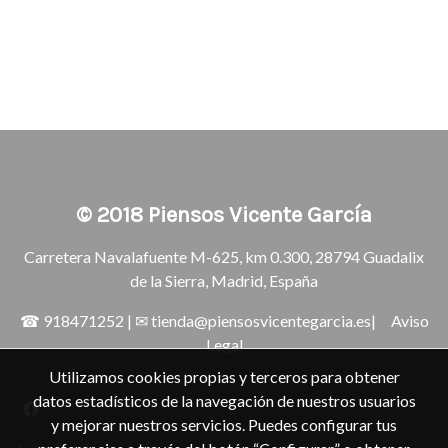
© 2018
Piensos Vicente García
Carretera Navalafuente M-625, km 0.300, 28794 Guadalix
de la Sierra, Madrid, España
☎
918471252
| ✉
tienda@piensosvicentegarcia.es
|
Aviso
Legal
Utilizamos cookies propias y terceros para obtener
datos estadísticos de la navegación de nuestros usuarios
y mejorar nuestros servicios. Puedes configurar tus