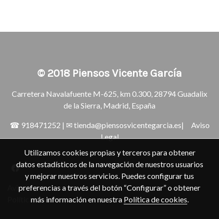
© 2018
Piensos Vicente García
Carretera Navalafuente M-625, km 0.300, 28794 Guadalix
de la Sierra, Madrid, España
☎
918471252
| ✉
tienda@piensosvicentegarcia.es
|
Aviso
Legal
Utilizamos cookies propias y terceros para obtener
datos estadísticos de la navegación de nuestros usuarios
y mejorar nuestros servicios. Puedes configurar tus
preferencias a través del botón “Configurar” o obtener
Aviso legal
más información en nuestra
Política de cookies
.
Política de cookies