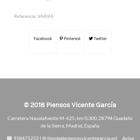
Referencia:
VARIAS
Facebook
Pinterest
Twitter
© 2018
Piensos Vicente García
Carretera Navalafuente M-625, km 0.300, 28794 Guadalix
de la Sierra, Madrid, España
☎
918471252
| ✉
tienda@piensosvicentegarcia.es
|
Aviso