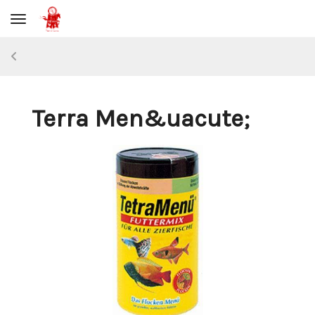
Toggle navigation
Terra Men&uacute;