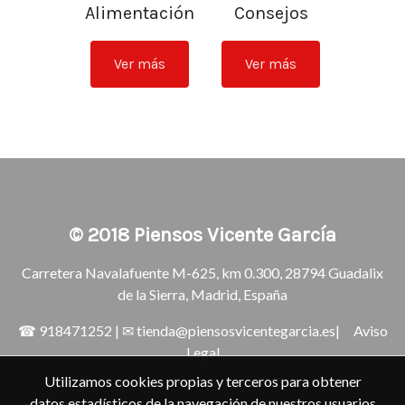
Alimentación
Consejos
Ver más
Ver más
© 2018
Piensos Vicente García
Carretera Navalafuente M-625, km 0.300, 28794 Guadalix
de la Sierra, Madrid, España
☎
918471252
| ✉
tienda@piensosvicentegarcia.es
|
Aviso
Legal
Utilizamos cookies propias y terceros para obtener
datos estadísticos de la navegación de nuestros usuarios