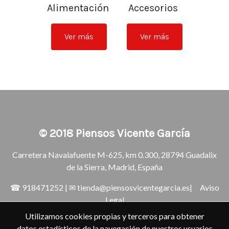
Alimentación
Accesorios
Ver más
Ver más
© 2018
Piensos Vicente García
Carretera Navalafuente M-625, km 0.300, 28794 Guadalix
de la Sierra, Madrid, España
☎
918471252
| ✉
tienda@piensosvicentegarcia.es
|
Aviso
Legal
Utilizamos cookies propias y terceros para obtener
datos estadísticos de la navegación de nuestros usuarios