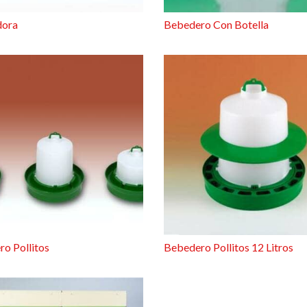
dora
Bebedero Con Botella
o Pollitos
Bebedero Pollitos 12 Litros