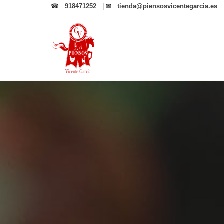
☎
918471252
| ✉
tienda@piensosvicentegarcia.es