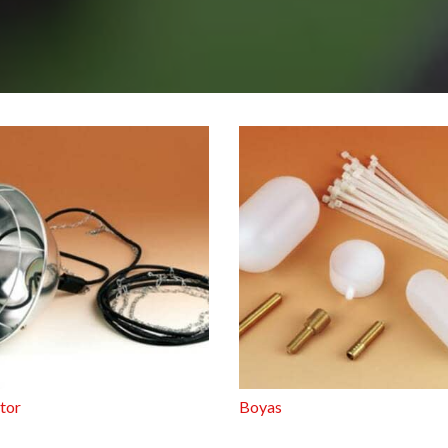
tor
Boyas