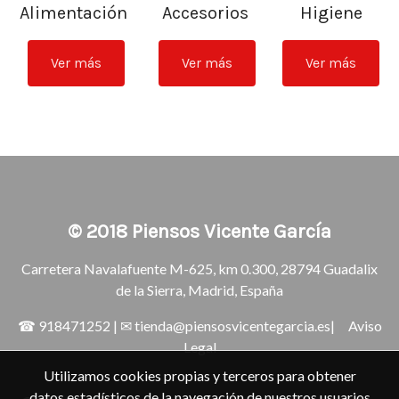
Alimentación
Accesorios
Higiene
Ver más
Ver más
Ver más
© 2018
Piensos Vicente García
Carretera Navalafuente M-625, km 0.300, 28794 Guadalix
de la Sierra, Madrid, España
☎
918471252
| ✉
tienda@piensosvicentegarcia.es
|
Aviso
Legal
Utilizamos cookies propias y terceros para obtener
datos estadísticos de la navegación de nuestros usuarios